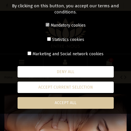
By clicking on this button, you accept our terms and
conditions.
Mandatory cookies
Statistics cookies
Marketing and Social network cookies
0
DENY ALL
Home
Options
Modelage suédois de 45 minutes
ACCEPT CURRENT SELECTION
ACCEPT ALL