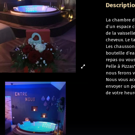
Descripti
La chambre d’
d’un espace cu
de la vaissell
cheveux. Le t
Les chaussons
bouteille d’ea
repas ou vous
Pelle à Pizzas
nous ferons v
Nous vous acc
envoyer un pe
de votre heure