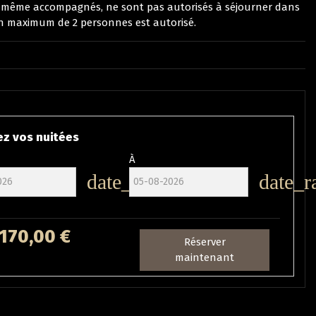
, même accompagnés, ne sont pas autorisés à séjourner dans
n maximum de 2 personnes est autorisé.
z vos nuitées
À
date_range
date_r
170,00 €
Réserver
maintenant